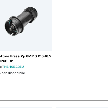
ttore Presa 2p 6MMQ D10-16.5
IP68 UP
e:
THB.405.C2EU
 non disponibile