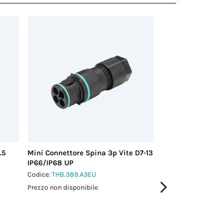
.5
Mini Connettore Spina 3p Vite D7-13
Connettore Spina
IP66/IP68 UP
6MMQ M28 IP68
Codice:
THB.389.A3EU
Codice:
THB.406.A
Prezzo non disponibile
Prezzo non disponi