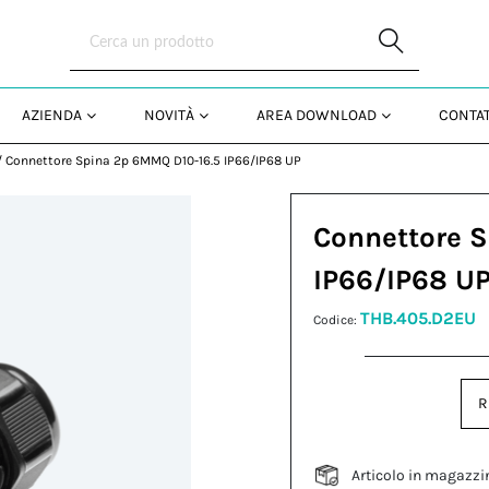
Skip to Main Content
AZIENDA
NOVITÀ
AREA DOWNLOAD
CONTAT
/
Connettore Spina 2p 6MMQ D10-16.5 IP66/IP68 UP
Connettore 
IP66/IP68 U
THB.405.D2EU
Codice:
R
Articolo in magazzi