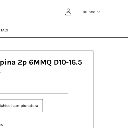
Italiano
TACI
Spina 2p 6MMQ D10-16.5
P
ichiedi campionatura
no