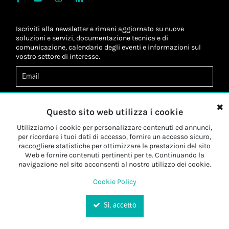
Iscriviti alla newsletter e rimani aggiornato su nuove
soluzioni e servizi, documentazione tecnica e di
comunicazione, calendario degli eventi e informazioni sul
vostro settore di interesse.
Acconsento al
trattamento dei dati
*
Letta l'informativa, autorizzo al
trattamento dei miei dati
Questo sito web utilizza i cookie
personali
*
Letta l'informativa, autorizzo al trattamento dei miei dati
Utilizziamo i cookie per personalizzare contenuti ed annunci,
personali a fini di
marketing
*
per ricordare i tuoi dati di accesso, fornire un accesso sicuro,
raccogliere statistiche per ottimizzare le prestazioni del sito
Web e fornire contenuti pertinenti per te. Continuando la
Iscriviti
navigazione nel sito acconsenti al nostro utilizzo dei cookie.
Cookie Policy
Sì, accetto