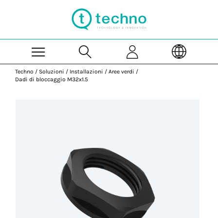
Skip to Main Content
Techno
/
Soluzioni
/
Installazioni
/
Aree verdi
/
Dadi di bloccaggio M32x1.5