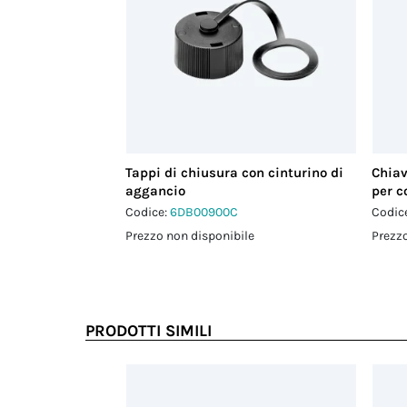
Tappi di chiusura con cinturino di
Chia
aggancio
per c
Codice:
6DB00900C
Codic
Prezzo non disponibile
Prezzo
PRODOTTI SIMILI