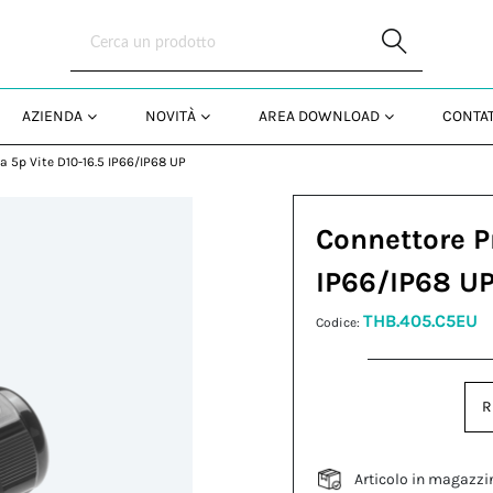
Skip to Main Content
AZIENDA
NOVITÀ
AREA DOWNLOAD
CONTAT
a 5p Vite D10-16.5 IP66/IP68 UP
Connettore P
IP66/IP68 U
THB.405.C5EU
Codice:
R
Articolo in magazzi