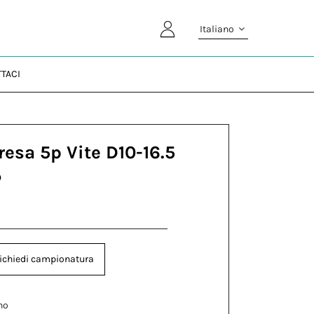
Italiano
TACI
resa 5p Vite D10-16.5
P
ichiedi campionatura
no