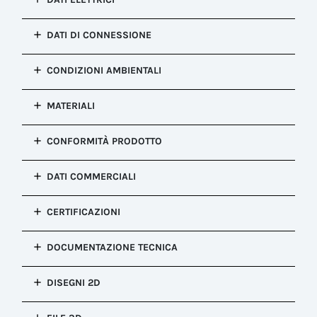
installazione
Connessione presa e spina
Punti di
DATI DI CONNESSIONE
Configurazione
connessione
Presa a pannello con dado
1
Sezione
*Dado di fissaggio incluso nell'imballo
CONDIZIONI AMBIENTALI
Applicazione
conduttore
circuito
flessibile MIN
Meccanismo di
Grado di
Potenza/Segnale
senza
blocco
MATERIALI
protezione IP
capocorda
Auto-bloccante (sblocco con utensile)
Corrente
IP66, IP68
(mm²)
nominale
Corpo
Colore
0.50
CONFORMITÀ PRODOTTO
(AC/DC)
*IP68 (5m/1h)
PA66 UL94 V2
Nero (Componenti plastici) - Verde
25A
Sezione
Techno (Componenti gomma)
Temperatura
Connettore
*Compliance to EN61535
conduttore
MIN/MAX
Tensione
DATI COMMERCIALI
PA66 GF UL94 V0
Tipo pannello
flessibile MAX
(Secondo
nominale
Conduttivo
senza
Guarnizioni
norma
(AC/DC)
EAN
capocorda
Silicone
CERTIFICAZIONI
EN61984/EN60998/EN62444)
Tipo filettatura
630V AC
8057578350299
(mm²)
-40°C/+125°C
M25
Categoria di
Effettua la login per vedere questa sezione.
2.50
Tensione di
Configurazione
sovratensione
Temperatura di
Spessore del
DOCUMENTAZIONE TECNICA
tenuta ad
del prodotto
*Sezioni cavo fino a 4 mm2 accettati
II
funzionamento
pannello MAX
impulso
Confezione industriale ( OEM )
secondo parametri elettrici e tecnici
Documentazione Tecnica:
MAX
(mm)
4kV
Grado di
indicati
Tipo di
DISEGNI 2D
+70°C
7.00
inquinamento
Numero di poli
confezionamento
Sezione
2
Indice di
Orientamento
Disegni 2D:
4
Scatola
File
conduttore