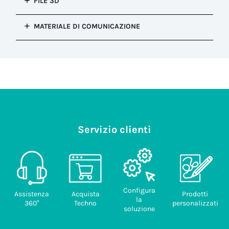
tracking
FILE 3D
del connettore
rigido MIN
Proprietà
Simbologia
Pezzi/scatola
PTI 175
Dritto
(mm²)
Halogen Free
Pin position.pdf
contatti
Effettua la login per vedere questa sezione.
(pz)
File
0.50
1-2-3-E
200
MATERIALE DI COMUNICAZIONE
Contatti
505.84 KB
Sezione
Ottone
THB.389.F4CU.pdf
Tipo di
Peso/pezzo
Effettua la login per vedere questa sezione.
606002057_Install_sheet_TH389U_pannello.pdf
conduttore
contatti
(gr)
Viti contatto
429.29 KB
rigido MAX
667.68 KB
Vite
19.64
Acciaio
(mm²)
ANNEX_TH389UP_WEB.pdf
Filettatura/Coppia
2.50
Dimensioni
di serraggio
della scatola
282.32 KB
Lunghezza
M3 - 0.8 Nm
(mm)
sguainatura
400 x 210 x 170
conduttore
(mm)
Codice
6.00
doganale
Servizio clienti
85369010
Lunghezza
sguainatura
Paese di
cavo (mm)
provenienza
25.00
ITALY
Tipo cavo
Configura
consigliato
Assistenza
Acquista
Prodotti
la
H05xxx/H07xxx
360°
Techno
personalizzati
soluzione
Coppia
serraggio