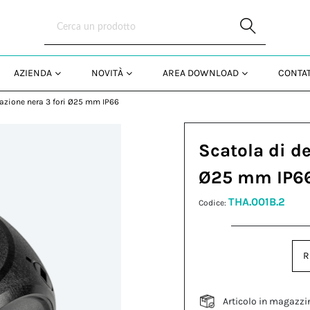
Skip to Main Content
AZIENDA
NOVITÀ
AREA DOWNLOAD
CONTAT
vazione nera 3 fori Ø25 mm IP66
Scatola di de
Ø25 mm IP6
THA.001B.2
Codice:
R
Articolo in magazzi