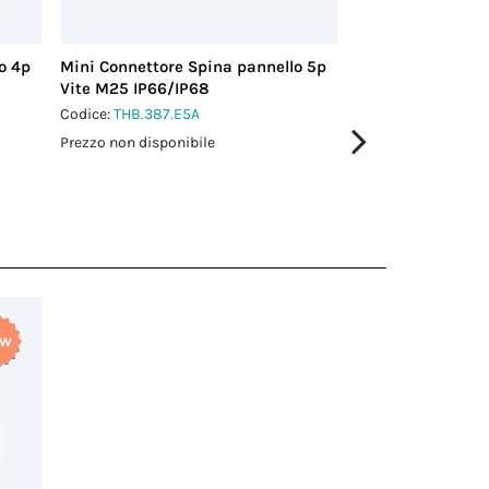
o 4p
Mini Connettore Spina pannello 5p
Mini Connettore 
Vite M25 IP66/IP68
Vite M25 IP66/IP
Codice:
THB.387.E5A
Codice:
THB.387.F4
Prezzo non disponibile
Prezzo non disponi