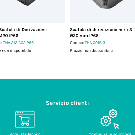
Scatola di Derivazione
Scatola di derivazione nera 3 f
M20 IP66
Ø20 mm IP66
e:
THA.212.A0A.P66
Codice:
THA.001B.3
 non disponibile
Prezzo non disponibile
Servizio clienti
Acquista Techno
Configura la soluzione