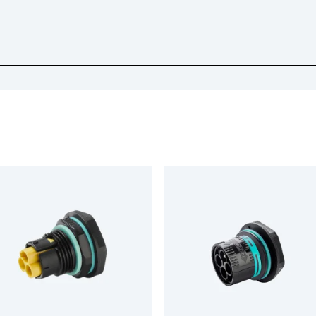
Confezione industriale ( OEM )
Acciaio
Scatola
10
138.00
400 x 210 x 170
85369010