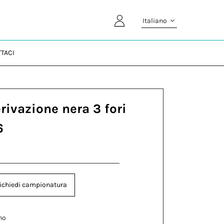
Italiano
TACI
rivazione nera 3 fori
6
ichiedi campionatura
no