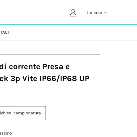
Italiano
TACI
di corrente Presa e
ock 3p Vite IP66/IP68 UP
ichiedi campionatura
azzino