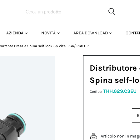
Skip to Main Content
AZIENDA
NOVITÀ
AREA DOWNLOAD
CONTAT
corrente Presa e Spina self-lock 3p Vite IP66/IP68 UP
Distributore 
Spina self-l
THH.629.C3EU
Codice:
R
Articolo non in mag