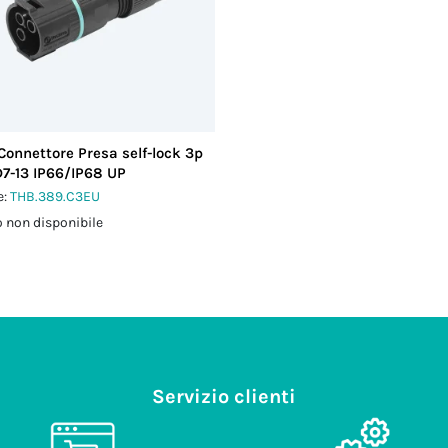
Connettore Presa self-lock 3p
D7-13 IP66/IP68 UP
e:
THB.389.C3EU
 non disponibile
Servizio clienti