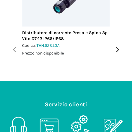
(mm)
13.50
Coppia
serraggio
dado-
pressacavo
Distributore di corrente Presa e Spina 3p
Distribu
2.5 Nm
Vite D7-12 IP66/IP68
Vite IP6
Coppia di
Codice:
THH.623.L3A
Codice:
T
serraggio viti
Prezzo non disponibile
Prezzo no
coperchio
1.0 Nm
Servizio clienti