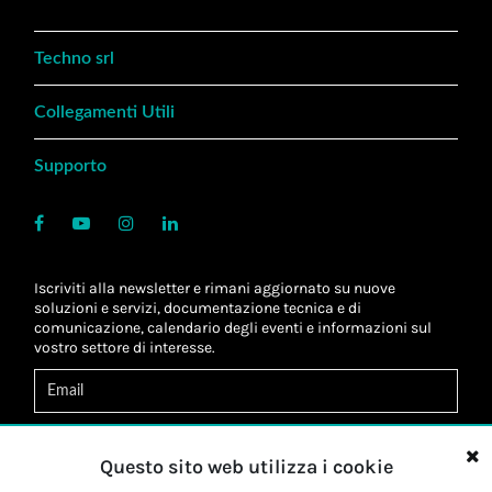
Techno srl
Collegamenti Utili
Supporto
Iscriviti alla newsletter e rimani aggiornato su nuove
soluzioni e servizi, documentazione tecnica e di
comunicazione, calendario degli eventi e informazioni sul
vostro settore di interesse.
Acconsento al
trattamento dei dati
*
Letta l'informativa, autorizzo al
trattamento dei miei dati
Questo sito web utilizza i cookie
personali
*