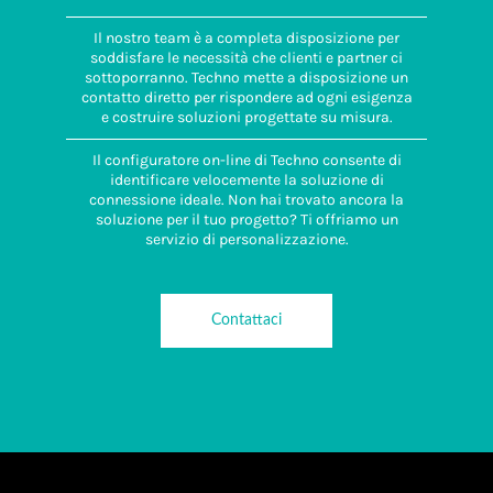
connettore-
adattatore a
Il nostro team è a completa disposizione per
pannello
soddisfare le necessità che clienti e partner ci
1.0 Nm
sottoporranno. Techno mette a disposizione un
contatto diretto per rispondere ad ogni esigenza
Coppia
e costruire soluzioni progettate su misura.
serraggio dado
di fissaggio
Il configuratore on-line di Techno consente di
1.5 Nm
identificare velocemente la soluzione di
connessione ideale. Non hai trovato ancora la
soluzione per il tuo progetto? Ti offriamo un
servizio di personalizzazione.
Contattaci