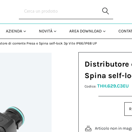
Skip to Main Content
AZIENDA
NOVITÀ
AREA DOWNLOAD
CONTAT
utore di corrente Presa e Spina self-lock 3p Vite IP66/IP68 UP
Distributore 
Spina self-l
THH.629.C3EU
Codice:
R
Articolo non in mag