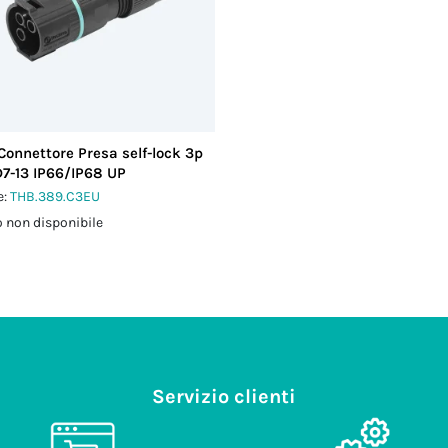
Connettore Presa self-lock 3p
D7-13 IP66/IP68 UP
e:
THB.389.C3EU
 non disponibile
Servizio clienti