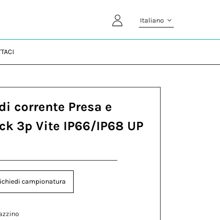
Italiano
TACI
di corrente Presa e
ock 3p Vite IP66/IP68 UP
ichiedi campionatura
azzino