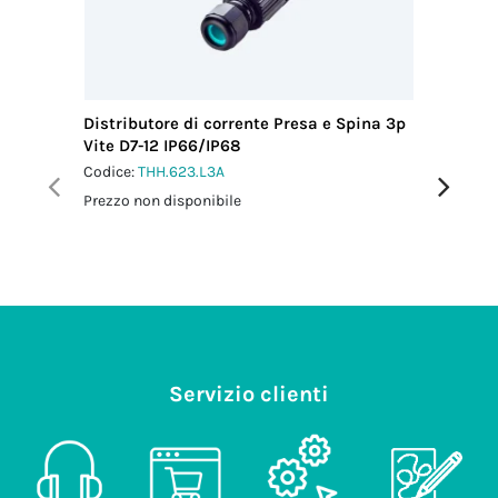
(mm)
13.50
Coppia
serraggio
dado-
pressacavo
Distributore di corrente Presa e Spina 3p
Distribu
2.5 Nm
Vite D7-12 IP66/IP68
Vite IP6
Coppia di
Codice:
THH.623.L3A
Codice:
T
serraggio viti
Prezzo non disponibile
Prezzo no
coperchio
1.0 Nm
Servizio clienti