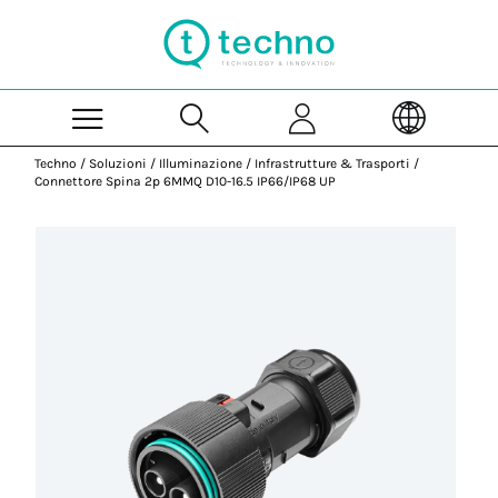
Skip to Main Content
Techno
/
Soluzioni
/
Illuminazione
/
Infrastrutture & Trasporti
/
Connettore Spina 2p 6MMQ D10-16.5 IP66/IP68 UP