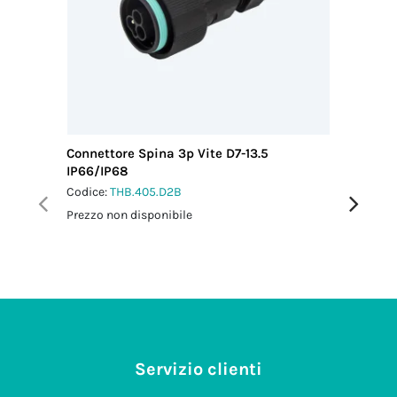
Connettore Spina 3p Vite D7-13.5
Connetto
IP66/IP68
IP66/IP
Codice:
THB.405.D2B
Codice:
T
Prezzo non disponibile
Prezzo no
Servizio clienti