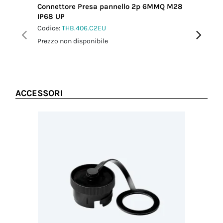
Connettore Presa pannello 2p 6MMQ M28
Connett
IP68 UP
IP66/IP
Codice:
THB.406.C2EU
Codice:
T
Prezzo non disponibile
Prezzo no
ACCESSORI