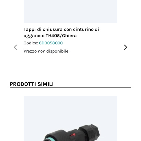
Tappi di chiusura con cinturino di
Fascetta
aggancio TH405/Ghiera
Codice:
6
Codice:
6DB058000
Prezzo no
Prezzo non disponibile
PRODOTTI SIMILI