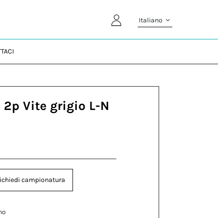
Italiano
TACI
 2p Vite grigio L-N
G
ichiedi campionatura
no