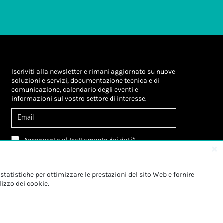
Iscriviti alla newsletter e rimani aggiornato su nuove
soluzioni e servizi, documentazione tecnica e di
comunicazione, calendario degli eventi e
informazioni sul vostro settore di interesse.
Acconsento al
trattamento dei dati
*
Letta l'informativa, autorizzo al
trattamento dei
miei dati personali
*
Letta l'informativa, autorizzo al trattamento dei
statistiche per ottimizzare le prestazioni del sito Web e fornire
miei dati personali a fini di
marketing
*
lizzo dei cookie.
Iscriviti