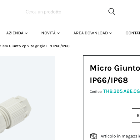
Skip to Main Content
AZIENDA
NOVITÀ
AREA DOWNLOAD
CONTAT
Micro Giunto 2p Vite grigio L-N IP66/IP68
Micro Giunto
IP66/IP68
THB.395.A2E.C
Codice:
R
Articolo in magazzi