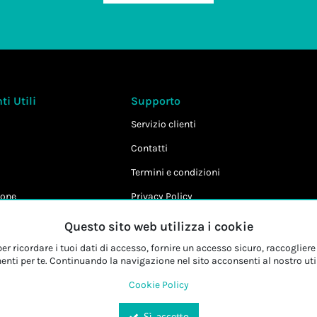
i Utili
Supporto
Servizio clienti
Contatti
Termini e condizioni
one
Privacy Policy
Cookie Policy
Questo sito web utilizza i cookie
r ricordare i tuoi dati di accesso, fornire un accesso sicuro, raccogliere 
enti per te. Continuando la navigazione nel sito acconsenti al nostro uti
Cookie Policy