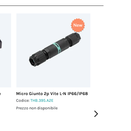
e
Micro Giunto 2p Vite L-N IP66/IP68
Micro Giunto 2p V
Codice:
THB.395.A2E
Codice:
THB.395.A2
Prezzo non disponibile
Prezzo non disponi