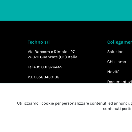
Techno srl
Collegament
Via Bancora e Rimoldi, 27
Soluzioni
22070 Guanzate (CO) Italia
Chi siamo
Tel +39 031 976445
Novità
P.I. 03583460138
Documentazi
Utilizziamo i cookie per personalizzare contenuti ed annunci, pe
contenuti pertin