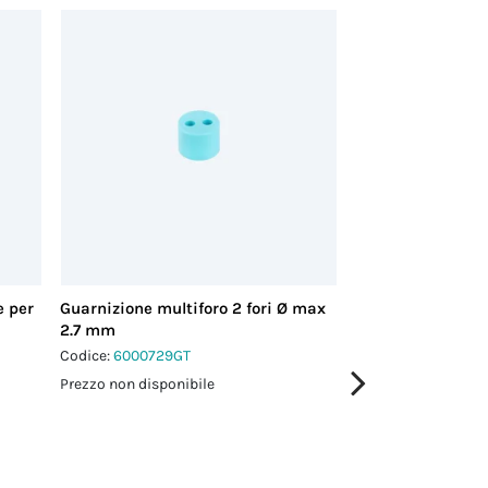
e per
Guarnizione multiforo 2 fori Ø max
Guarnizione foro
2.7 mm
mm
Codice:
6000729GT
Codice:
6DB04030
Prezzo non disponibile
Prezzo non disponi