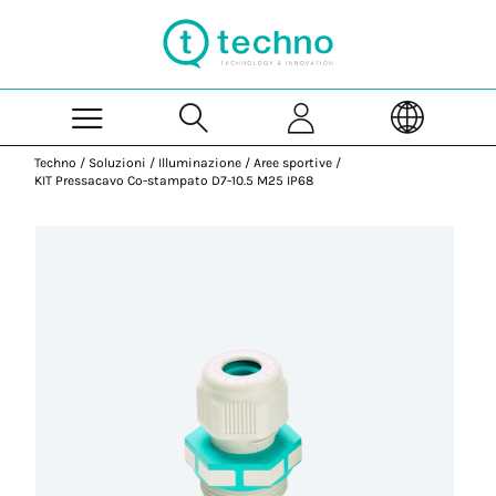
Skip to Main Content
Techno
/
Soluzioni
/
Illuminazione
/
Aree sportive
/
KIT Pressacavo Co-stampato D7-10.5 M25 IP68