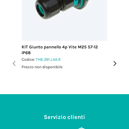
KIT Giunto pannello 4p Vite M25 57-12
KIT Mini
IP68
pannell
Codice:
THB.391.L4A.R
Codice:
T
Prezzo non disponibile
Prezzo no
Servizio clienti