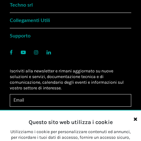
Techno srl
Collegamenti Utili
Supporto
Iscriviti alla newsletter e rimani aggiornato su nuove
soluzioni e servizi, documentazione tecnica e di
comunicazione, calendario degli eventi e informazioni sul
vostro settore di interesse.
Acconsento al
trattamento dei dati
*
Letta l'informativa, autorizzo al
trattamento dei miei dati
Questo sito web utilizza i cookie
personali
*
Letta l'informativa, autorizzo al trattamento dei miei dati
Utilizziamo i cookie per personalizzare contenuti ed annunci,
personali a fini di
marketing
*
per ricordare i tuoi dati di accesso, fornire un accesso sicuro,