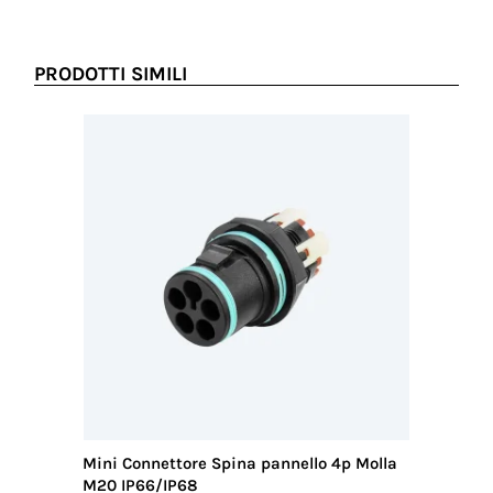
Coppia
serraggio
pressacavo-
PRODOTTI SIMILI
connettore
3.0 Nm
Coppia
serraggio
dado-
pressacavo
4.0 Nm
Mini Connettore Spina pannello 4p Molla
Mini Con
M20 IP66/IP68
M20 IP6