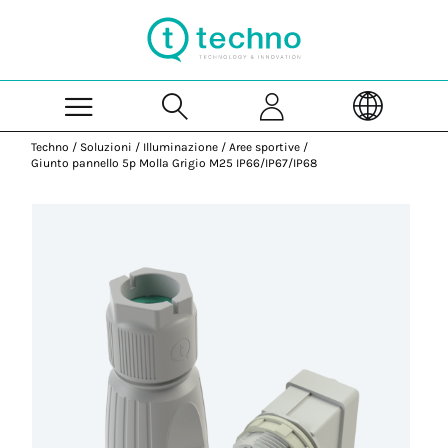
Skip to Main Content
Techno
/
Soluzioni
/
Illuminazione
/
Aree sportive
/
Giunto pannello 5p Molla Grigio M25 IP66/IP67/IP68