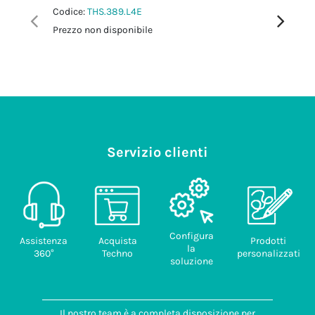
Codice:
THS.389.L4E
Codice:
T
Prezzo non disponibile
Prezzo no
Servizio clienti
Configura
Assistenza
Acquista
Prodotti
la
360°
Techno
personalizzati
soluzione
Il nostro team è a completa disposizione per