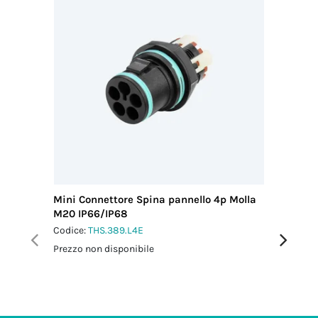
dado-
pressacavo
4.0 Nm
Mini Connettore Spina pannello 4p Molla
Mini Con
M20 IP66/IP68
M20 IP6
Codice:
THS.389.L4E
Codice:
T
Prezzo non disponibile
Prezzo no