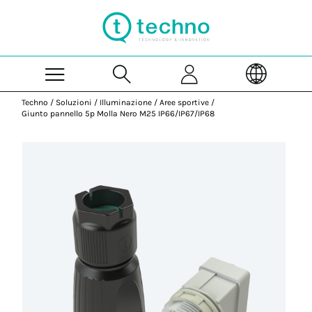
Skip to Main Content
Techno
/
Soluzioni
/
Illuminazione
/
Aree sportive
/
Giunto pannello 5p Molla Nero M25 IP66/IP67/IP68