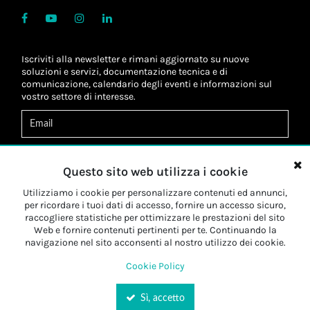
Iscriviti alla newsletter e rimani aggiornato su nuove
soluzioni e servizi, documentazione tecnica e di
comunicazione, calendario degli eventi e informazioni sul
vostro settore di interesse.
Acconsento al
trattamento dei dati
*
Letta l'informativa, autorizzo al
trattamento dei miei dati
Questo sito web utilizza i cookie
personali
*
Letta l'informativa, autorizzo al trattamento dei miei dati
Utilizziamo i cookie per personalizzare contenuti ed annunci,
personali a fini di
marketing
*
per ricordare i tuoi dati di accesso, fornire un accesso sicuro,
raccogliere statistiche per ottimizzare le prestazioni del sito
Web e fornire contenuti pertinenti per te. Continuando la
Iscriviti
navigazione nel sito acconsenti al nostro utilizzo dei cookie.
Cookie Policy
Sì, accetto