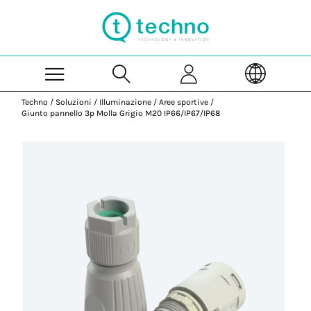
Skip to Main Content
Techno
/
Soluzioni
/
Illuminazione
/
Aree sportive
/
Giunto pannello 3p Molla Grigio M20 IP66/IP67/IP68