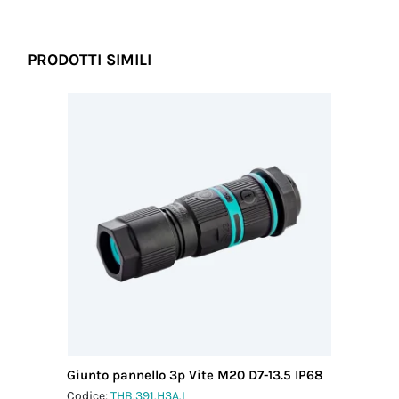
Coppia
serraggio
pressacavo-
PRODOTTI SIMILI
connettore
3.0 Nm
Coppia
serraggio
dado-
pressacavo
4.0 Nm
Giunto pannello 3p Vite M20 D7-13.5 IP68
Giunto p
Codice:
THB.391.H3A.L
Codice:
T