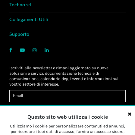
Techno srl
Collegamenti Utili
Supporto
Iscriviti alla newsletter e rimani aggiornato su nuove
soluzioni e servizi, documentazione tecnica e di
comunicazione, calendario degli eventi e informazioni sul
vostro settore di interesse.
Acconsento al
trattamento dei dati
*
Letta l'informativa, autorizzo al
trattamento dei miei dati
Questo sito web utilizza i cookie
personali
*
Letta l'informativa, autorizzo al trattamento dei miei dati
Utilizziamo i cookie per personalizzare contenuti ed annunci,
personali a fini di
marketing
*
per ricordare i tuoi dati di accesso, fornire un accesso sicuro,