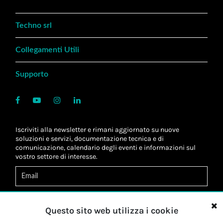
Techno srl
Collegamenti Utili
Supporto
Iscriviti alla newsletter e rimani aggiornato su nuove
soluzioni e servizi, documentazione tecnica e di
comunicazione, calendario degli eventi e informazioni sul
vostro settore di interesse.
Acconsento al
trattamento dei dati
*
Letta l'informativa, autorizzo al
trattamento dei miei dati
Questo sito web utilizza i cookie
personali
*