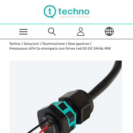
Skip to Main Content
Techno
/
Soluzioni
/
Illuminazione
/
Aree sportive
/
Pressacavo IoTH Co-stampato con Driver Led DC-DC 24Vdc M16