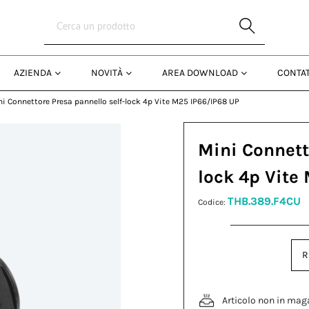
Skip to Main Content
AZIENDA
NOVITÀ
AREA DOWNLOAD
CONTAT
i Connettore Presa pannello self-lock 4p Vite M25 IP66/IP68 UP
Mini Connett
lock 4p Vite
THB.389.F4CU
Codice:
R
Articolo non in mag