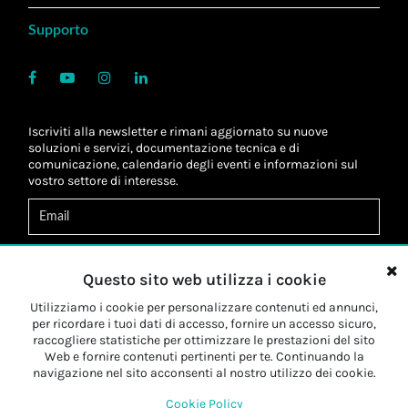
Supporto
Iscriviti alla newsletter e rimani aggiornato su nuove
soluzioni e servizi, documentazione tecnica e di
comunicazione, calendario degli eventi e informazioni sul
vostro settore di interesse.
Acconsento al
trattamento dei dati
*
Letta l'informativa, autorizzo al
trattamento dei miei dati
Questo sito web utilizza i cookie
personali
*
Letta l'informativa, autorizzo al trattamento dei miei dati
Utilizziamo i cookie per personalizzare contenuti ed annunci,
personali a fini di
marketing
*
per ricordare i tuoi dati di accesso, fornire un accesso sicuro,
raccogliere statistiche per ottimizzare le prestazioni del sito
Web e fornire contenuti pertinenti per te. Continuando la
Iscriviti
navigazione nel sito acconsenti al nostro utilizzo dei cookie.
Cookie Policy