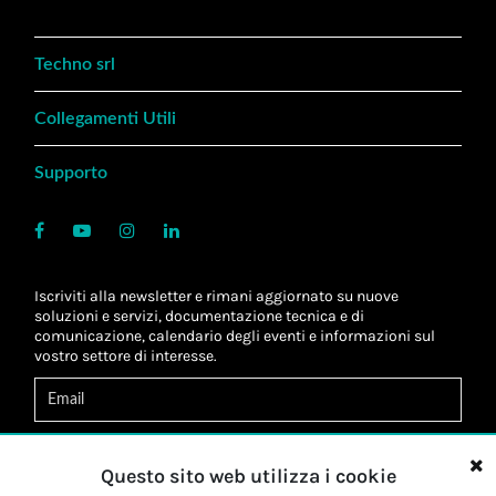
Techno srl
Collegamenti Utili
Supporto
Iscriviti alla newsletter e rimani aggiornato su nuove
soluzioni e servizi, documentazione tecnica e di
comunicazione, calendario degli eventi e informazioni sul
vostro settore di interesse.
Acconsento al
trattamento dei dati
*
Letta l'informativa, autorizzo al
trattamento dei miei dati
Questo sito web utilizza i cookie
personali
*