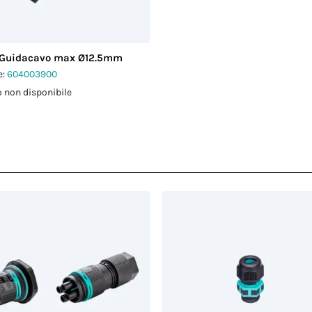
 Guidacavo max Ø12.5mm
e:
604003900
 non disponibile