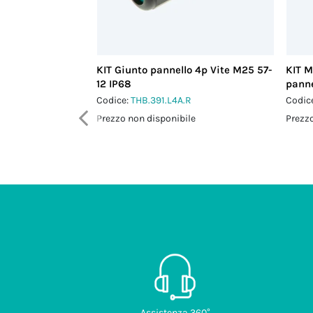
KIT Giunto pannello 4p Vite M25 57-
KIT M
12 IP68
panne
Codice:
THB.391.L4A.R
Codic
Prezzo non disponibile
Prezzo
Assistenza 360°