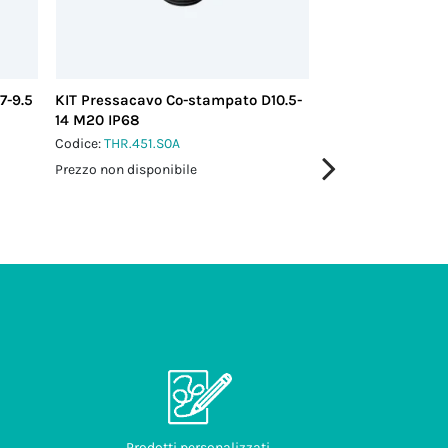
7-9.5
KIT Pressacavo Co-stampato D10.5-
KIT Pressacavo C
14 M20 IP68
14 PG16 IP68
Codice:
THR.451.S0A
Codice:
THR.451.S7
Prezzo non disponibile
Prezzo non disponi
Prodotti personalizzati