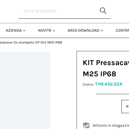
Skip to Main Content
AZIENDA
NOVITÀ
AREA DOWNLOAD
CONTAT
essacavo Co-stampato D7-10.5 M25 IP68
KIT Pressaca
M25 IP68
THR.452.S2A
Codice:
R
Articolo in magazzi