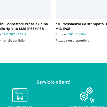
ini Connettore Presa e Spina
KIT Pressacavo Co-stampato D
llo 4p Vite M25 IP66/IP68
M16 IP68
e:
THB.387.E4A.L.R
Codice:
THR.450.S0A
 non disponibile
Prezzo non disponibile
Servizio clienti
Acquista Techno
Configura la soluzione