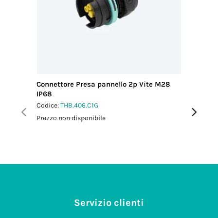
Connettore Presa pannello 2p Vite M28
Mini Con
IP68
M25 IP6
Codice:
THB.406.C1G
Codice:
T
Prezzo non disponibile
Prezzo no
Servizio clienti