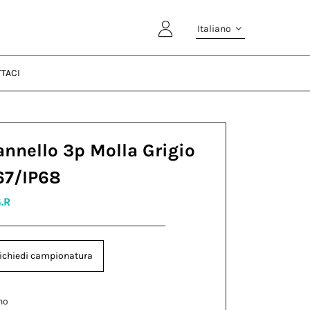
Italiano
TACI
annello 3p Molla Grigio
67/IP68
.R
ichiedi campionatura
no