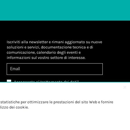
Iscriviti alla newsletter e rimani aggiornato su nuove
soluzioni e servizi, documentazione tecnica e di
comunicazione, calendario degli eventi e
informazioni sul vostro settore di interesse.
Acconsento al
trattamento dei dati
*
Letta l'informativa, autorizzo al
trattamento dei
miei dati personali
*
Letta l'informativa, autorizzo al trattamento dei
statistiche per ottimizzare le prestazioni del sito Web e fornire
miei dati personali a fini di
marketing
*
lizzo dei cookie.
Iscriviti