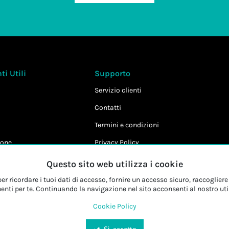
i Utili
Supporto
Servizio clienti
Contatti
Termini e condizioni
one
Privacy Policy
Cookie Policy
Questo sito web utilizza i cookie
r ricordare i tuoi dati di accesso, fornire un accesso sicuro, raccogliere 
enti per te. Continuando la navigazione nel sito acconsenti al nostro uti
Cookie Policy