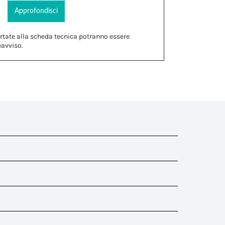
Approfondisci
rtate alla scheda tecnica potranno essere
eavviso.
nti gomma)
 )
atura del conduttore esterno : 17 mm