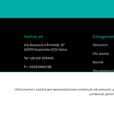
Techno srl
Collegament
Via Bancora e Rimoldi, 27
Soluzioni
22070 Guanzate (CO) Italia
Chi siamo
Tel +39 031 976445
Novità
P.I. 03583460138
Documentazi
Utilizziamo i cookie per personalizzare contenuti ed annunci, pe
contenuti pertin