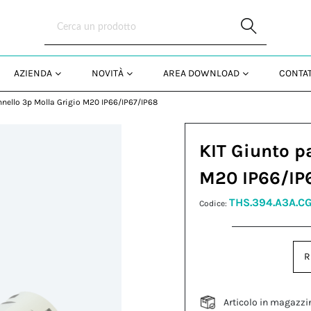
Skip to Main Content
AZIENDA
NOVITÀ
AREA DOWNLOAD
CONTAT
nnello 3p Molla Grigio M20 IP66/IP67/IP68
KIT Giunto p
M20 IP66/IP
THS.394.A3A.CG
Codice:
R
Articolo in magazzi