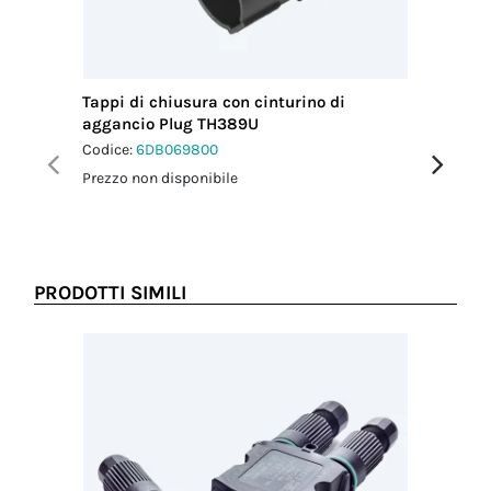
Tappi di chiusura con cinturino di
Tappi di
aggancio Plug TH389U
agganci
Codice:
6DB069800
Codice:
6
Prezzo non disponibile
Prezzo no
PRODOTTI SIMILI