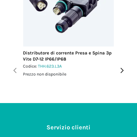
Distributore di corrente Presa e Spina 3p
Distribu
Vite D7-12 IP66/IP68
Vite IP6
Codice:
THH.623.L3A
Codice:
T
Prezzo non disponibile
Prezzo no
Servizio clienti