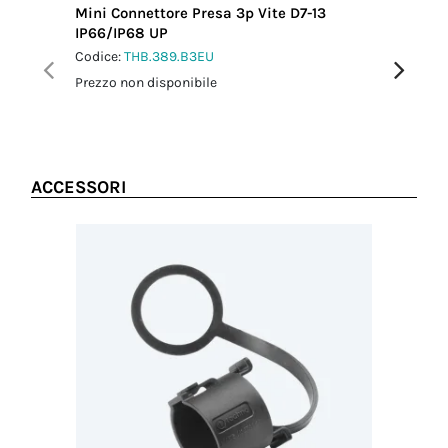
Mini Connettore Presa 3p Vite D7-13
Mini Con
IP66/IP68 UP
IP66/IP
Codice:
THB.389.B3EU
Codice:
T
Prezzo non disponibile
Prezzo no
ACCESSORI