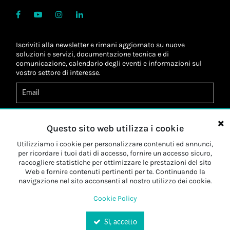
Iscriviti alla newsletter e rimani aggiornato su nuove
soluzioni e servizi, documentazione tecnica e di
comunicazione, calendario degli eventi e informazioni sul
vostro settore di interesse.
Acconsento al
trattamento dei dati
*
Letta l'informativa, autorizzo al
trattamento dei miei dati
Questo sito web utilizza i cookie
personali
*
Letta l'informativa, autorizzo al trattamento dei miei dati
Utilizziamo i cookie per personalizzare contenuti ed annunci,
personali a fini di
marketing
*
per ricordare i tuoi dati di accesso, fornire un accesso sicuro,
raccogliere statistiche per ottimizzare le prestazioni del sito
Web e fornire contenuti pertinenti per te. Continuando la
Iscriviti
navigazione nel sito acconsenti al nostro utilizzo dei cookie.
Cookie Policy
Sì, accetto