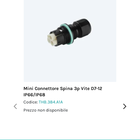
pressacavo
2.5 Nm
Mini Connettore Spina 3p Vite D7-12
Mini Con
IP66/IP68
IP66/IP
Codice:
THB.384.A1A
Codice:
T
Prezzo non disponibile
Prezzo no