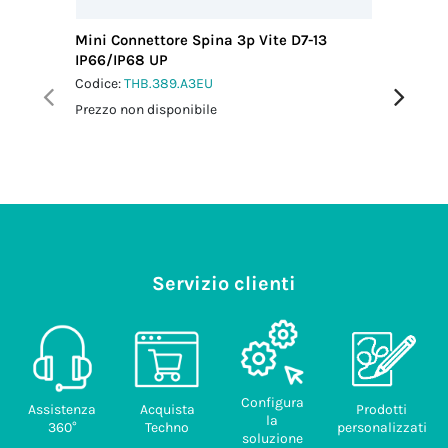
Mini Connettore Spina 3p Vite D7-13
Mini Con
IP66/IP68 UP
D7-13 I
Codice:
THB.389.A3EU
Codice:
T
Prezzo non disponibile
Prezzo no
Servizio clienti
Configura
Assistenza
Acquista
Prodotti
la
360°
Techno
personalizzati
soluzione