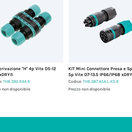
erivazione "H" 4p Vite D5-12
KIT Mini Connettore Presa e S
 xDRY®
5p Vite D7-13.5 IP66/IP68 xDR
e:
THB.392.R4A.R
Codice:
THB.387.A5A.L.XD.R
 non disponibile
Prezzo non disponibile