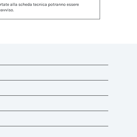
rtate alla scheda tecnica potranno essere
eavviso.
t already contained in the kit