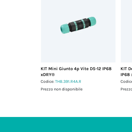
KIT Mini Giunto 4p Vite D5-12 IP68
KIT D
xDRY®
IP68
Codice:
THB.391.R4A.R
Codic
Prezzo non disponibile
Prezzo