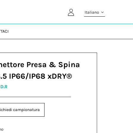
Italiano
TACI
nettore Presa & Spina
3.5 IP66/IP68 xDRY®
XD.R
ichiedi campionatura
no