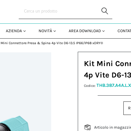
Skip to Main Content
AZIENDA
NOVITÀ
AREA DOWNLOAD
CONTAT
t Mini Connettore Presa & Spina 4p Vite D6-13.5 IP66/IP68 xDRY®
Kit Mini Con
4p Vite D6-1
THB.387.A4A.L.
Codice:
R
Articolo in magazzi