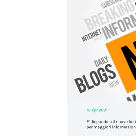
12 apr 2021
E' disponibile il nuovo lis
per maggiori informazion