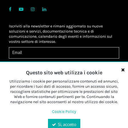
Iscriviti alla newsletter e rimani aggiornato su nuove
soluzioni e servizi, documentazione tecnica e di
comunicazione, calendario degli eventi e informazioni sul
vostro settore di interesse.
Acconsento al
trattamento dei dati
*
Letta l'informativa, autorizzo al
trattamento dei miei dati
Questo sito web utilizza i cookie
personali
*
Letta l'informativa, autorizzo al trattamento dei miei dati
Utilizziamo i cookie per personalizzare contenuti ed annunci,
personali a fini di
marketing
*
per ricordare i tuoi dati di accesso, fornire un accesso sicuro,
raccogliere statistiche per ottimizzare le prestazioni del sito
Web e fornire contenuti pertinenti per te. Continuando la
Iscriviti
navigazione nel sito acconsenti al nostro utilizzo dei cookie.
Cookie Policy
Sì, accetto