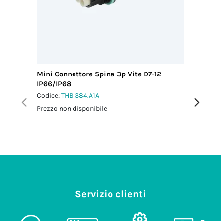
Mini Connettore Spina 3p Vite D7-12
Mini Con
IP66/IP68
M25 IP6
Codice:
THB.384.A1A
Codice:
T
Prezzo non disponibile
Prezzo no
Servizio clienti