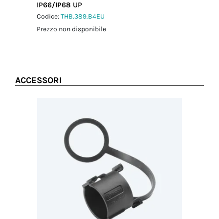
IP66/IP68 UP
connettore-
adattatore a
Codice:
THB.389.B4EU
pannello
Prezzo non disponibile
1.0 Nm
Coppia
serraggio dado
di fissaggio
1.5 Nm
ACCESSORI