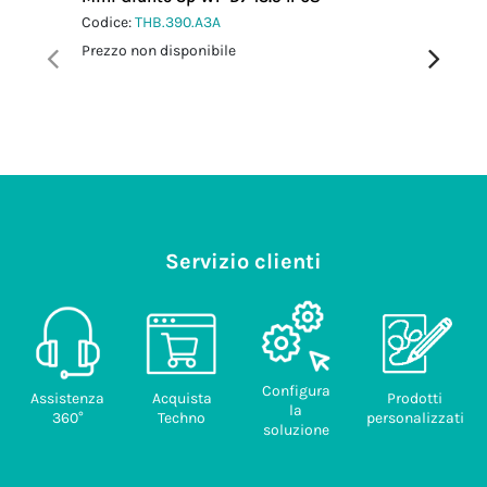
Codice:
THB.390.A3A
Codice:
T
Prezzo non disponibile
Prezzo no
Servizio clienti
Configura
Assistenza
Acquista
Prodotti
la
360°
Techno
personalizzati
soluzione