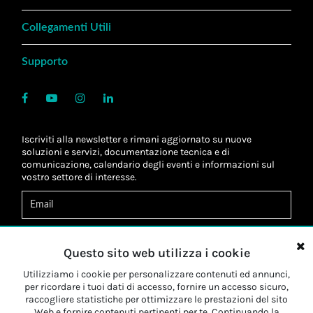
Collegamenti Utili
Supporto
Iscriviti alla newsletter e rimani aggiornato su nuove
soluzioni e servizi, documentazione tecnica e di
comunicazione, calendario degli eventi e informazioni sul
vostro settore di interesse.
Acconsento al
trattamento dei dati
*
Letta l'informativa, autorizzo al
trattamento dei miei dati
Questo sito web utilizza i cookie
personali
*
Letta l'informativa, autorizzo al trattamento dei miei dati
Utilizziamo i cookie per personalizzare contenuti ed annunci,
personali a fini di
marketing
*
per ricordare i tuoi dati di accesso, fornire un accesso sicuro,
raccogliere statistiche per ottimizzare le prestazioni del sito
Web e fornire contenuti pertinenti per te. Continuando la