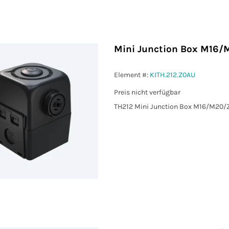
Mini Junction Box M16/
Element #:
KITH.212.Z0AU
Preis nicht verfügbar
 MIN (mm²)
TH212 Mini Junction Box M16/M20/Z
 MAX (mm²)