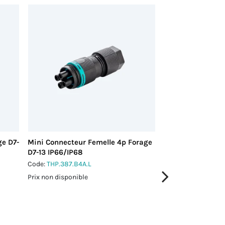
ge D7-
Mini Connecteur Femelle 4p Forage
Mini Connecteur 
D7-13 IP66/IP68
moulés L0.5 m IP
Code:
THP.387.B4A.L
Code:
THC.387.B4A
Prix non disponible
Prix non disponible