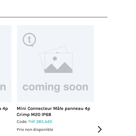
u 4p
Mini Connecteur Mâle panneau 4p
Mini Connecteur
Crimp M20 IP68
Vis M25 IP66/IP
Code:
THF.385.A4D
Code:
THB.387.E4A
Prix non disponible
Prix non disponible