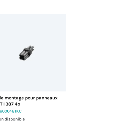
 de montage pour panneaux
 TH387 4p
6000481KC
on disponible