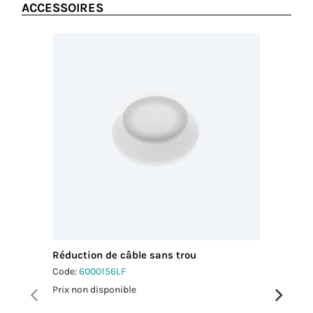
ACCESSOIRES
Réduction de câble sans trou
Adaptat
Code:
6000156LF
Code:
60
Prix non disponible
Prix non 