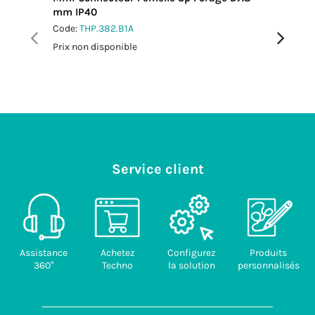
mm IP40
IP66/IP
Code:
THP.382.B1A
Code:
TH
Prix non disponible
Prix non 
Service client
Assistance
Achetez
Configurez
Produits
360°
Techno
la solution
personnalisés