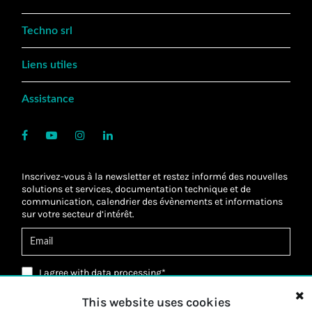
Techno srl
Liens utiles
Assistance
Inscrivez-vous à la newsletter et restez informé des nouvelles
solutions et services, documentation technique et de
communication, calendrier des évènements et informations
sur votre secteur d’intérêt.
I agree with
data processing
*
J’ai lu la Politique de confidentialité et j’accepte
le
traitement de mes données personnelles
*
This website uses cookies
J’ai lu la Politique de confidentialité et j’accepte le