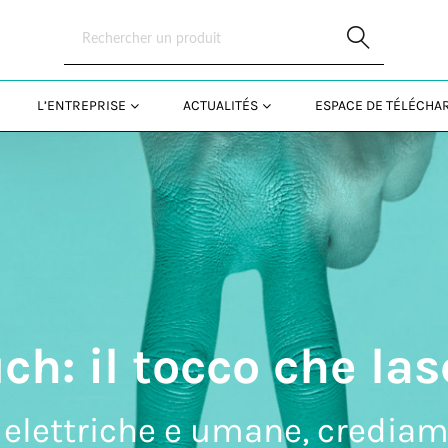
Skip to Main Content
L’ENTREPRISE
ACTUALITÉS
ESPACE DE TÉLÉCH
: il tocco che las
elettriche e umane, credia