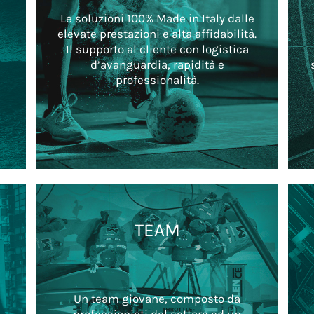
a
Le soluzioni 100% Made in Italy dalle
elevate prestazioni e alta affidabilità.
Il supporto al cliente con logistica
d’avanguardia, rapidità e
professionalità.
TEAM
Un team giovane, composto da