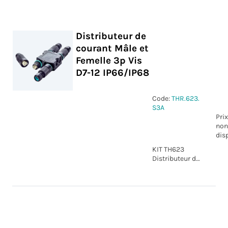
courant Mâle
et Femelle 2p
Vis D4-8
IP66/IP68
Distributeur de
courant Mâle et
Femelle 3p Vis
D7-12 IP66/IP68
Code:
THR.623.
S3A
Prix
non
dis
KIT TH623
Distributeur de
courant Mâle
et Femelle 3p
Vis D7-12
IP66/IP68