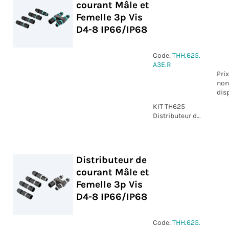
courant Mâle et
Femelle 3p Vis
D4-8 IP66/IP68
Code:
THH.625.
A3E.R
Prix
non
dis
KIT TH625
Distributeur de
courant Mâle
et Femelle 3p
Vis D4-8
IP66/IP68
Distributeur de
courant Mâle et
Femelle 3p Vis
D4-8 IP66/IP68
Code:
THH.625.