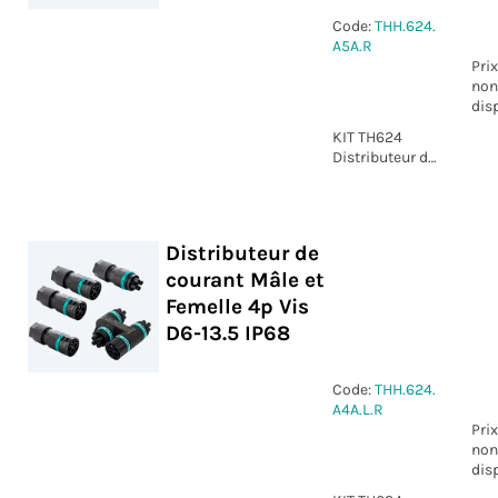
Code:
THH.624.
A5A.R
Prix
non
dis
KIT TH624
Distributeur de
courant Mâle
et Femelle 5p
Vis D7-13.5
IP68
Distributeur de
courant Mâle et
Femelle 4p Vis
D6-13.5 IP68
Code:
THH.624.
A4A.L.R
Prix
non
dis