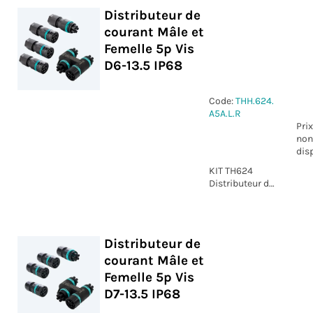
UP
Distributeur de
courant Mâle et
Femelle 5p Vis
D6-13.5 IP68
Code:
THH.624.
A5A.L.R
Prix
non
dis
KIT TH624
Distributeur de
courant Mâle
et Femelle 5p
Vis D6-13.5
IP68
Distributeur de
courant Mâle et
Femelle 5p Vis
D7-13.5 IP68