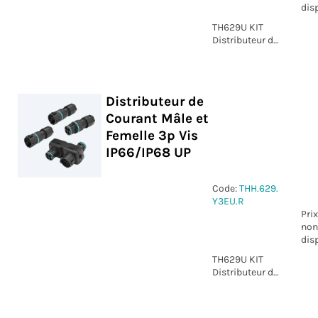
dis
TH629U KIT
Distributeur de
Courant Mâle
et Femelle 4p
Vis IP66/IP68
UP
Distributeur de
Courant Mâle et
Femelle 3p Vis
IP66/IP68 UP
Code:
THH.629.
Y3EU.R
Prix
non
dis
TH629U KIT
Distributeur de
Courant Mâle
et Femelle 3p
Vis IP66/IP68