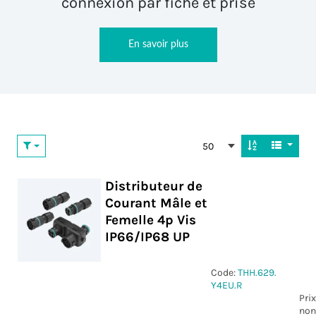
connexion par fiche et prise
En savoir plus
50
Distributeur de
Courant Mâle et
Femelle 4p Vis
IP66/IP68 UP
Code:
THH.629.
Y4EU.R
Prix
non