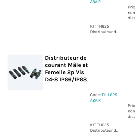
A3A.R
Prix
non
dis
KIT TH625
Distributeur de
courant Mâle
et Femelle 3p
Vis D4-8
IP66/IP68
Distributeur de
courant Mâle et
Femelle 2p Vis
D4-8 IP66/IP68
Code:
THH.625.
A2A.R
Prix
non
dis
KIT TH625
Distributeur de