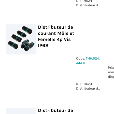
KIT TH624
Distributeur de
courant Mâle
et Femelle 4p
Vis D6-13.5
IP68
Distributeur de
courant Mâle et
Femelle 4p Vis
IP68
Code:
THH.624.
A4A.R
Prix
non
dis
KIT TH624
Distributeur de
courant Mâle
et Femelle 4p
Vis IP68
Distributeur de