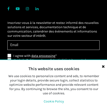
Inscrivez-vous à la newsletter et restez informé des nouvelles
solutions et services, documentation technique et de
communication, calendrier des évènements et informations
sur votre secteur d’intérêt.
I agree with
data processing
*
J’ai lu la Politique de confidentialité et j’accepte
le
traitement de mes données personnelles
*
This website uses cookies
J’ai lu la Politique de confidentialité et j’accepte le
traitement de mes données personnelles à des
fins de
We use cookies to personalize content and ads, to remember
marketing
*
your login details, provide secure login, collect statistics to
optimize website performance and provide relevant content
Submit
for you. By continuing to browse the site, you consent to our
use of cookies.
Cookie Policy