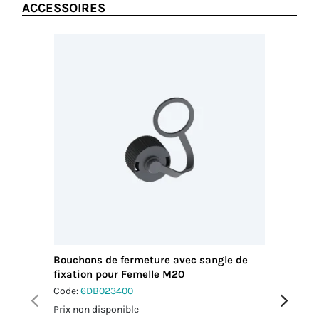
ACCESSOIRES
Bouchons de fermeture avec sangle de
Clés de
fixation pour Femelle M20
TH387 4
Code:
6DB023400
Code:
60
Prix non disponible
Prix non 