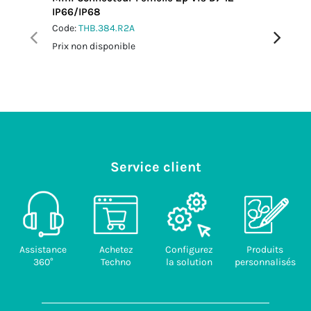
IP66/IP68
M25 IP6
Code:
THB.384.R2A
Code:
TH
Prix non disponible
Prix non 
Service client
Assistance
Achetez
Configurez
Produits
360°
Techno
la solution
personnalisés