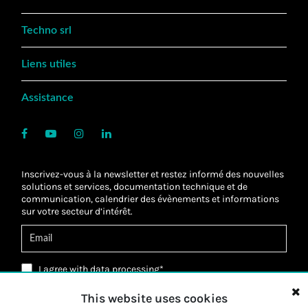
Techno srl
Liens utiles
Assistance
Inscrivez-vous à la newsletter et restez informé des nouvelles
solutions et services, documentation technique et de
communication, calendrier des évènements et informations
sur votre secteur d’intérêt.
I agree with
data processing
*
J’ai lu la Politique de confidentialité et j’accepte
le
traitement de mes données personnelles
*
This website uses cookies
J’ai lu la Politique de confidentialité et j’accepte le