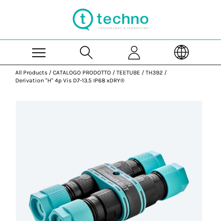
Skip to Main Content
All Products
/
CATALOGO PRODOTTO
/
TEETUBE
/
TH392
/
Derivation "H" 4p Vis D7-13.5 IP68 xDRY®