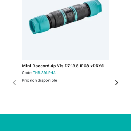
câble
2.5 Nm
Mini Raccord 4p Vis D7-13.5 IP68 xDRY®
Boîte de
D7-13.5 
Code:
THB.391.R4A.L
Code:
THA
Prix non disponible
Prix non 