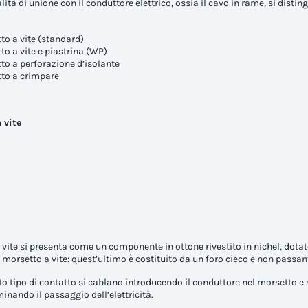
tà di unione con il conduttore elettrico, ossia il cavo in rame, si distin
to a vite (standard)
o a vite e piastrina (WP)
to a perforazione d’isolante
to a crimpare
 vite
vite si presenta come un componente in ottone rivestito in nichel, dotato 
 morsetto a vite: quest’ultimo è costituito da un foro cieco e non passan
sto tipo di contatto si cablano introducendo il conduttore nel morsetto e 
minando il passaggio dell’elettricità.