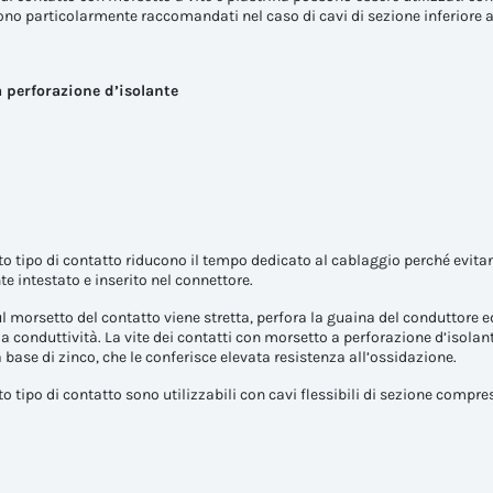
no particolarmente raccomandati nel caso di cavi di sezione inferiore 
 perforazione d’isolante
sto tipo di contatto riducono il tempo dedicato al cablaggio perché evita
e intestato e inserito nel connettore.
l morsetto del contatto viene stretta, perfora la guaina del conduttore ed
 conduttività. La vite dei contatti con morsetto a perforazione d’isolan
 base di zinco, che le conferisce elevata resistenza all’ossidazione.
sto tipo di contatto sono utilizzabili con cavi flessibili di sezione comp