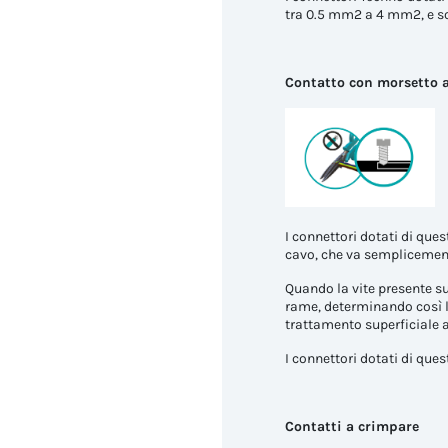
tra 0.5 mm2 a 4 mm2, e so
Contatto con morsetto a
I connettori dotati di que
cavo, che va semplicement
Quando la vite presente su
rame, determinando così la
trattamento superficiale a
I connettori dotati di que
Contatti a crimpare