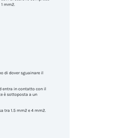
a 1 mm2.
no di dover sguainare il
 entra in contatto con il
te è sottoposta a un
resa tra 1.5 mm2 e 4 mm2.