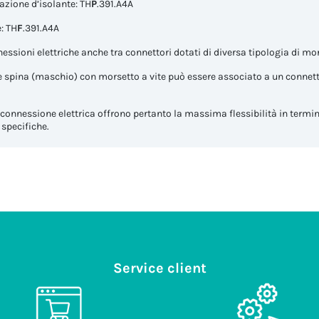
razione d’isolante: TH
P
.391.A4A
: TH
F
.391.A4A
nessioni elettriche anche tra connettori dotati di diversa tipologia di mo
 spina (maschio) con morsetto a vite può essere associato a un connet
 connessione elettrica offrono pertanto la massima flessibilità in termin
 specifiche.
Service client