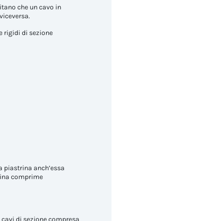
vitano che un cavo in
 viceversa.
 rigidi di sezione
na piastrina anch’essa
strina comprime
on cavi di sezione compresa