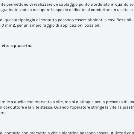
vite permettono di realizzare un cablaggio pulito e ordinato in quanto e
guainato vada a occupare lo spazio dedicato al conduttore in uscita, o
di questa tipologia di contatto possono essere abbinati a cavi flessibili e
0 mm2, per un ampio raggio di applicazioni possibili.
 vite e piastrina
simile a quello con morsetto a vite, ma si distingue per la presenza di u
il conduttore e la vite stessa. Quando l’operatore stringe la vite, la pia
ore.
 di contatto con morsetto a vite e piastrina possono essere utilizzati c