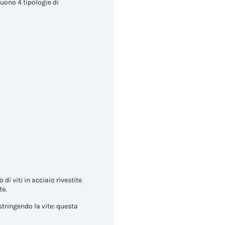
guono 4 tipologie di
di viti in acciaio rivestite
te.
stringendo la vite: questa