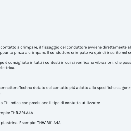
i contatto a crimpare, il fissaggio del conduttore avviene direttamente a
ppunto pinza a crimpare. Il conduttore crimpato va quindi inserito nel c
o è consigliata in tutti i contesti in cui si verificano vibrazioni, che po
elettrica.
 connettore Techno dotato del contatto più adatto alle specifiche esigen
.
la TH indica con precisione il tipo di contatto utilizzato:
empio: TH
B
.391.A4A
n piastrina. Esempio: TH
W
.391.A4A