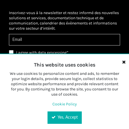
Inscrivez-vous à la newsletter et restez informé des nouvelles
solutions et services, documentation technique et de
communication, calendrier des évènements et informations
sur votre secteur d’intérêt.
I agree with
data processing
*
J’ai lu la Politique de confidentialité et j’accepte
le
traitement de mes données personnelles
*
This website uses cookies
J’ai lu la Politique de confidentialité et j’accepte le
traitement de mes données personnelles à des
fins de
We use cookies to personalize content and ads, to remember
marketing
*
your login details, provide secure login, collect statistics to
optimize website performance and provide relevant content
for you. By continuing to browse the site, you consent to our
Submit
use of cookies.
Cookie Policy
Yes, Accept