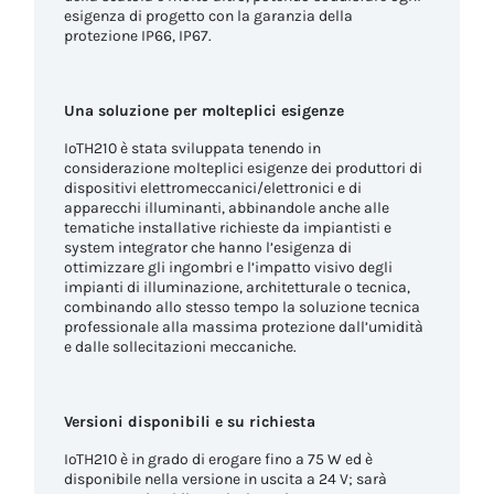
esigenza di progetto con la garanzia della
protezione IP66, IP67.
Una soluzione per molteplici esigenze
IoTH210 è stata sviluppata tenendo in
considerazione molteplici esigenze dei produttori di
dispositivi elettromeccanici/elettronici e di
apparecchi illuminanti, abbinandole anche alle
tematiche installative richieste da impiantisti e
system integrator che hanno l’esigenza di
ottimizzare gli ingombri e l’impatto visivo degli
impianti di illuminazione, architetturale o tecnica,
combinando allo stesso tempo la soluzione tecnica
professionale alla massima protezione dall’umidità
e dalle sollecitazioni meccaniche.
Versioni disponibili e su richiesta
IoTH210 è in grado di erogare fino a 75 W ed è
disponibile nella versione in uscita a 24 V; sarà