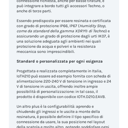
connessione richiesta, anche per basse tirature, e
può integrare a bordo tutti gli accessori Techno, o
anche di terze parti.
Essendo predisposta per essere resinata e certificata
con grado di protezione IP66, IP67 (
Humidity Stop,
come da standard della gamma XDRY
®
di Techno
) e
assicurando un grado di protezione dagli urti IK07, è
una soluzione adeguata agli ambienti nei quali
protezione da acqua e polveri e la resistenza
meccanica sono imprescindibili.
Standard o personalizzata per ogni esigenza
Progettata e realizzata completamente in Italia,
IoTH210 può essere ad esempio fornita con scheda di
alimentazione 220-240 V di tensione in ingresso e 24
V di tensione in uscita, offrendo inoltre ampie
possibilità di personalizzazione: in tal caso, il
prodotto è disponibile con codice IOTH.D210.EAVB.
Un altro plus è la configurabilità: aprendo e
chiudendo gli ingressi e le uscite a monte della
resinatura, è possibile definire il tipo specifico di
connessione da usare, la sua posizione nel layout
della scatola e molto altro, potendo soddisfare ogni