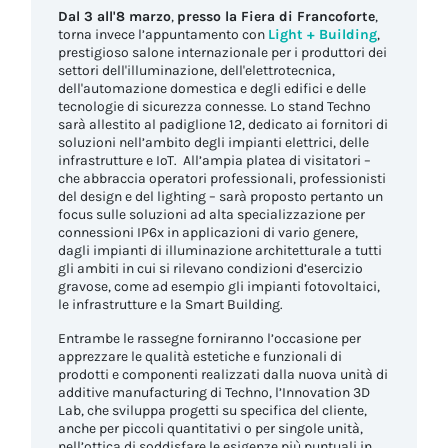
Dal 3 all'8 marzo
,
presso la Fiera di Francoforte
,
torna invece l’appuntamento con
Light + Building
,
prestigioso salone internazionale per i produttori dei
settori dell'illuminazione, dell'elettrotecnica,
dell'automazione domestica e degli edifici e delle
tecnologie di sicurezza connesse. Lo stand Techno
sarà allestito al padiglione 12, dedicato ai fornitori di
soluzioni nell’ambito degli impianti elettrici, delle
infrastrutture e IoT. All’ampia platea di visitatori –
che abbraccia operatori professionali, professionisti
del design e del lighting – sarà proposto pertanto un
focus sulle soluzioni ad alta specializzazione per
connessioni IP6x in applicazioni di vario genere,
dagli impianti di illuminazione architetturale a tutti
gli ambiti in cui si rilevano condizioni d’esercizio
gravose, come ad esempio gli impianti fotovoltaici,
le infrastrutture e la Smart Building.
Entrambe le rassegne forniranno l’occasione per
apprezzare le qualità estetiche e funzionali di
prodotti e componenti realizzati dalla nuova unità di
additive manufacturing di Techno, l’Innovation 3D
Lab, che sviluppa progetti su specifica del cliente,
anche per piccoli quantitativi o per singole unità,
nell’ottica di soddisfare le esigenze più puntuali in