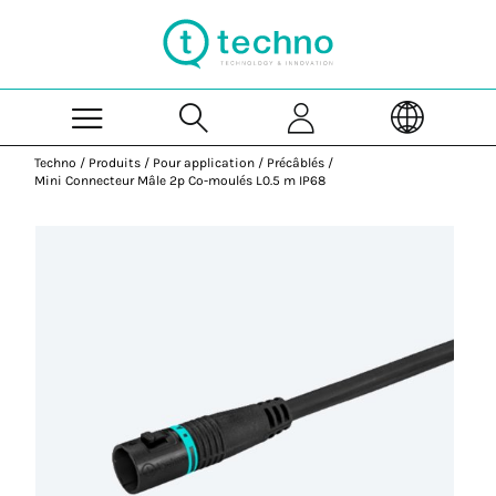
Skip to Main Content
Techno
/
Produits
/
Pour application
/
Précâblés
/
Mini Connecteur Mâle 2p Co-moulés L0.5 m IP68