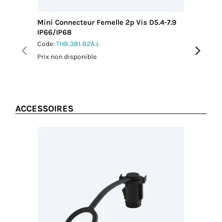
Mini Connecteur Femelle 2p Vis D5.4-7.9
Mini Con
IP66/IP68
IP66/IP
Code:
THB.381.B2A.L
Code:
TH
Prix non disponible
Prix non 
ACCESSOIRES