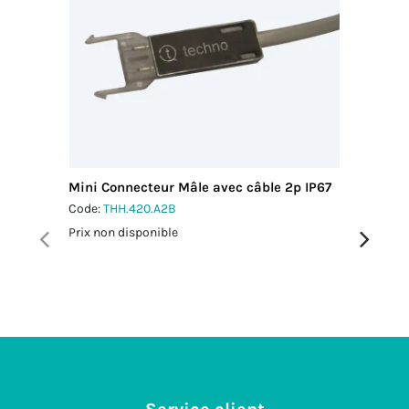
Mini Connecteur Mâle avec câble 2p IP67
Mini Co
IP68
Code:
THH.420.A2B
Code:
THC
Prix non disponible
Prix non 