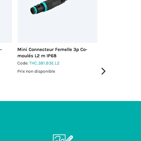
-
Mini Connecteur Femelle 3p Co-
Mini Connecteur 
moulés L2 m IP68
moulés L5 m IP6
Code:
THC.381.B3E.L2
Code:
THC.381.B3E.
Prix non disponible
Prix non disponible