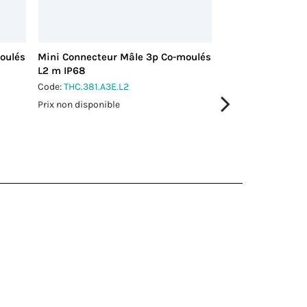
oulés
Mini Connecteur Mâle 3p Co-moulés
Mini Connecteur
L2 m IP68
L5 m IP68
Code:
THC.381.A3E.L2
Code:
THC.381.A3E.
Prix non disponible
Prix non disponible