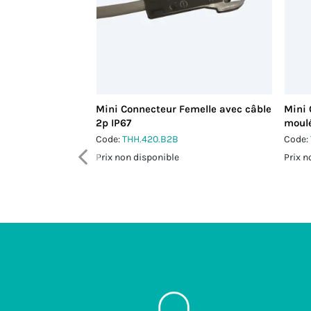
Mini Connecteur Femelle avec câble
Mini 
2p IP67
moulé
Code:
THH.420.B2B
Code:
Prix non disponible
Prix n