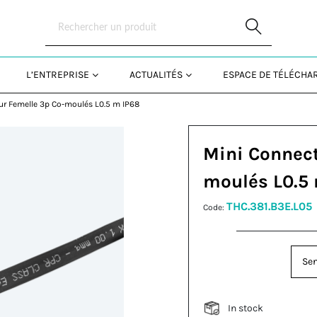
Skip to Main Content
L’ENTREPRISE
ACTUALITÉS
ESPACE DE TÉLÉCH
ur Femelle 3p Co-moulés L0.5 m IP68
Mini Connect
moulés L0.5
THC.381.B3E.L05
Code:
Sen
In stock