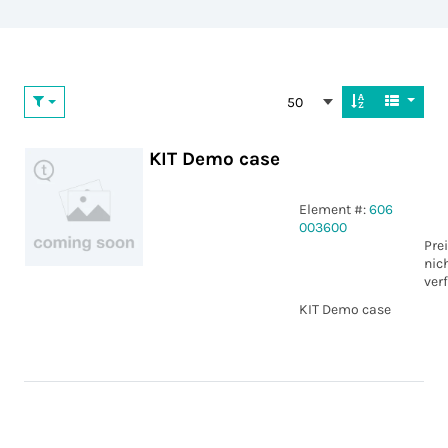
50
KIT Demo case
Element #:
606
003600
Pre
nic
ver
KIT Demo case