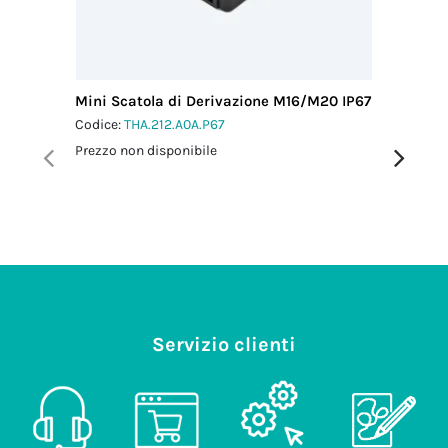
Mini Scatola di Derivazione M16/M20 IP67
Mini Sc
Codice:
THA.212.A0A.P67
Codice:
T
Prezzo non disponibile
Prezzo no
Servizio clienti