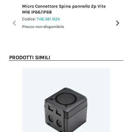
Micro Connettore Spina pannello 2p Vite
Micro Co
M16 IP66/IP68
M16 IP6
Codice:
THB.381.N2A
Codice:
T
Prezzo non disponibile
Prezzo no
PRODOTTI SIMILI