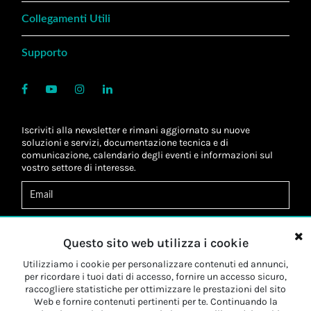
Collegamenti Utili
Supporto
Iscriviti alla newsletter e rimani aggiornato su nuove
soluzioni e servizi, documentazione tecnica e di
comunicazione, calendario degli eventi e informazioni sul
vostro settore di interesse.
Acconsento al
trattamento dei dati
*
Letta l'informativa, autorizzo al
trattamento dei miei dati
Questo sito web utilizza i cookie
personali
*
Letta l'informativa, autorizzo al trattamento dei miei dati
Utilizziamo i cookie per personalizzare contenuti ed annunci,
personali a fini di
marketing
*
per ricordare i tuoi dati di accesso, fornire un accesso sicuro,
raccogliere statistiche per ottimizzare le prestazioni del sito
Web e fornire contenuti pertinenti per te. Continuando la
Iscriviti