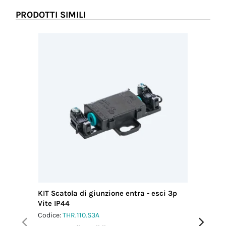
pressacavo
2.5 Nm
PRODOTTI SIMILI
Coppia di
serraggio viti
coperchio
1.0 Nm
KIT Scatola di giunzione entra - esci 3p
KIT Scat
Vite IP44
D4-9 IP
Codice:
THR.110.S3A
Codice:
T