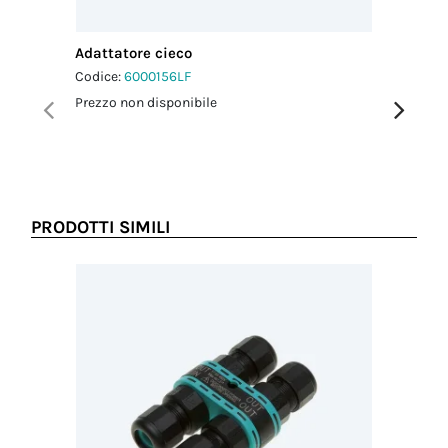
dado-
pressacavo
2.5 Nm
Adattatore cieco
Adattato
Coppia di
Codice:
6000156LF
Codice:
6
serraggio viti
Prezzo non disponibile
Prezzo no
coperchio
1.0 Nm
PRODOTTI SIMILI