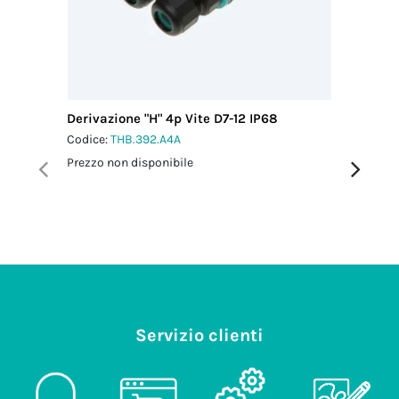
Derivazione "H" 4p Vite D7-12 IP68
Distribu
Vite D7-
Codice:
THB.392.A4A
Codice:
T
Prezzo non disponibile
Prezzo no
Servizio clienti