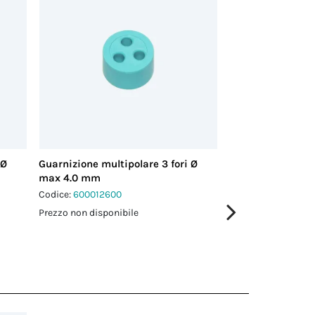
 Ø
Guarnizione multipolare 3 fori Ø
Guarnizione multi
max 4.0 mm
max 3.5 mm
Codice:
600012600
Codice:
600018200
Prezzo non disponibile
Prezzo non disponi