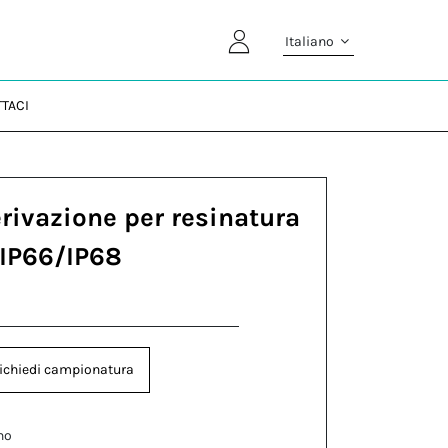
Italiano
TACI
erivazione per resinatura
 IP66/IP68
ichiedi campionatura
no