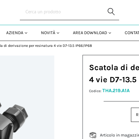
Skip to Main Content
AZIENDA
NOVITÀ
AREA DOWNLOAD
CONTAT
a di derivazione per resinatura 4 vie D7-13.5 IP66/IP68
Scatola di d
4 vie D7-13.5
THA.219.A1A
Codice:
R
Articolo in magazzi