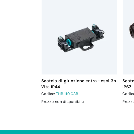
Scatola di giunzione entra - esci 3p
Scato
Vite IP44
IP67
Codice:
THB.110.C3B
Codic
Prezzo non disponibile
Prezzo